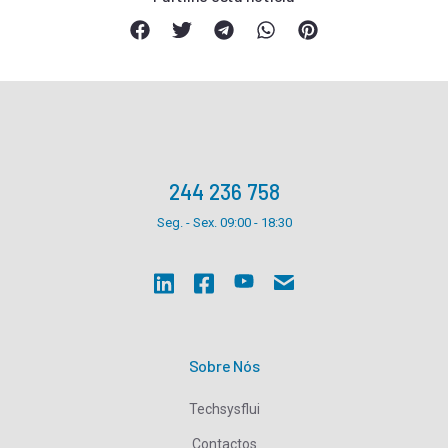
funcionalidade
e a estrutura
do website,
com base em
como o site é
usado.
Experiência
244 236 758
Para que o
nosso website
Seg. - Sex. 09:00 - 18:30
funcione o
melhor possível
durante a sua
visita. Se você
recusar estes
cookies,
algumas
funcionalidades
Sobre Nós
desaparecerão
do site.
Techsysflui
Contactos