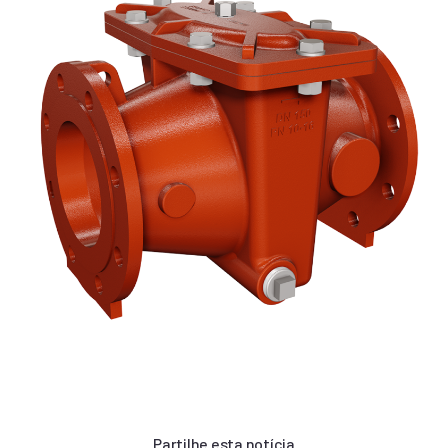
Necessário
Esses cookies
não são
opcionais. Eles
são
necessários
para o
funcionamento
do website.
Estatisticas
Para que
possamos
Partilhe esta notícia
melhorar a