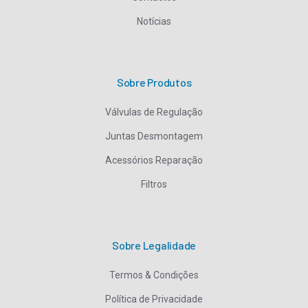
Marketing
Ao partilhar os
Notícias
seus interesses
e
comportamento
na visita ao
nosso website,
Sobre Produtos
aumenta a
probabilidade
Válvulas de Regulação
de ver conteúdo
e ofertas
Juntas Desmontagem
personalizadas.
Acessórios Reparação
Filtros
Sobre Legalidade
Termos & Condições
Política de Privacidade