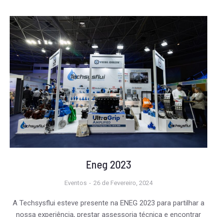
Marketing
Ao partilhar os
seus interesses
e
comportamento
na visita ao
nosso website,
aumenta a
probabilidade
de ver conteúdo
e ofertas
personalizadas.
Eneg 2023
Eventos
26 de Fevereiro, 2024
A Techsysflui esteve presente na ENEG 2023 para partilhar a
nossa experiência, prestar assessoria técnica e encontrar