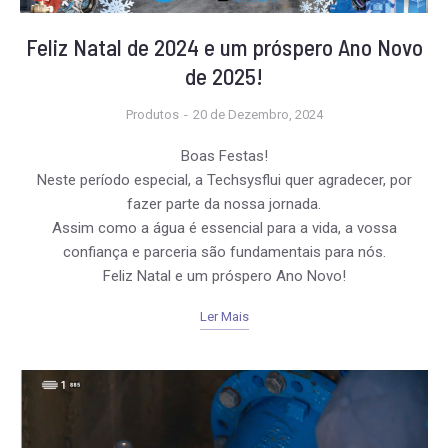
Feliz Natal de 2024 e um próspero Ano Novo
de 2025!
Produtos
20 de Dezembro, 2024
Boas Festas!
Necessário
Neste período especial, a Techsysflui quer agradecer, por
Esses cookies
fazer parte da nossa jornada.
não são
Assim como a água é essencial para a vida, a vossa
opcionais. Eles
são
confiança e parceria são fundamentais para nós.
necessários
Feliz Natal e um próspero Ano Novo!
para o
funcionamento
Ler Mais
do website.
Estatisticas
Para que
possamos
melhorar a