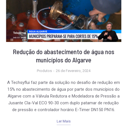
funcionalidade
e a estrutura
do website,
com base em
como o site é
usado.
Experiência
Redução do abastecimento de água nos
Para que o
municípios do Algarve
nosso website
funcione o
melhor possível
Produtos
26 de Fevereiro, 2024
durante a sua
visita. Se você
A Techsyflui faz parte da solução no desafio de redução em
recusar estes
cookies,
15% no abastecimento de água por parte dos municípios do
algumas
Algarve com a Válvula Redutora e Modeladora de Pressão a
funcionalidades
Jusante Cla-Val ECO 90-30 com duplo patamar de redução
desaparecerão
do site.
de pressão e controlador horário E-Timer DN150 PN16.
Ler Mais