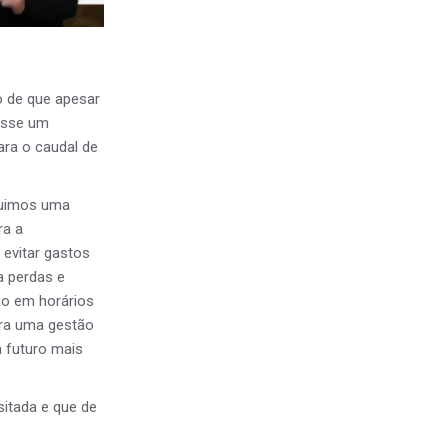
o de que apesar
vesse um
ara o caudal de
guimos uma
ra a
evitar gastos
a perdas e
ão em horários
ara uma gestão
m futuro mais
itada e que de