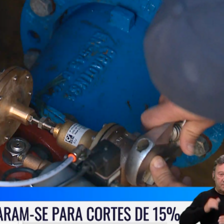
Necessário
Esses cookies
não são
opcionais. Eles
são
necessários
para o
funcionamento
do website.
Estatisticas
Para que
possamos
melhorar a