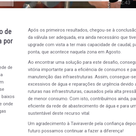
funcionalidade
e a estrutura
do website,
com base em
como o site é
io de
Após os primeiros resultados, chegou-se à conclusã
usado.
da válvula ser adequada, era ainda necessário que ti
a por
upgrade com vista a ter mais capacidade de caudal, p
Experiência
ponta, que acontece naquela zona em Agosto.
Para que o
Ao encontrar uma solução para este desafio, conse
nosso website
ede de
funcione o
vitória importante para a eficiência de consumos e pa
melhor possível
ma
manutenção das infraestruturas. Assim, consegue-se 
durante a sua
em
excessivos de água e reparações de urgência devido 
visita. Se você
ase
recusar estes
ruturas nas infraestruturas, causados pela alta press
cookies,
 baixos
de menor consumo. Com isto, contribuímos ainda, p
algumas
e onde
eficiente da rede de abastecimento de água e para u
funcionalidades
gas
desaparecerão
sustentável deste recurso vital.
do site.
Um agradecimento à Taviraverde pela confiança depos
futuro possamos continuar a fazer a diferença!