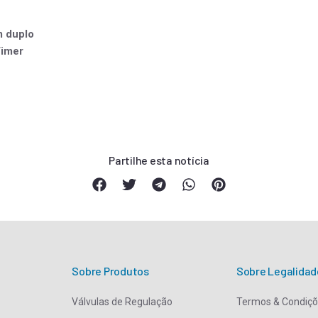
Marketing
Ao partilhar os
seus interesses
m duplo
e
Timer
comportamento
na visita ao
nosso website,
aumenta a
probabilidade
de ver conteúdo
e ofertas
personalizadas.
Partilhe esta notícia
Sobre Produtos
Sobre Legalidad
Válvulas de Regulação
Termos & Condiç