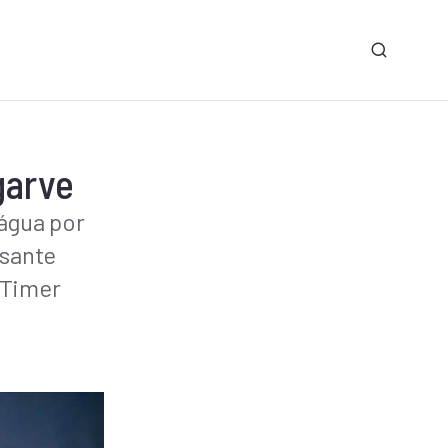
×
garve
água por
usante
-Timer