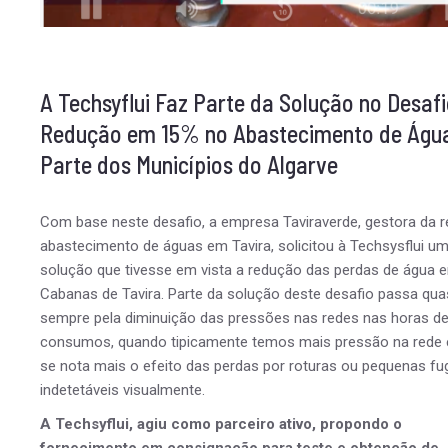
A Techsyflui Faz Parte da Solução no Desaf
Redução em 15% no Abastecimento de Águ
Parte dos Municípios do Algarve
Com base neste desafio, a empresa Taviraverde, gestora da r
abastecimento de águas em Tavira, solicitou à Techsysflui u
solução que tivesse em vista a redução das perdas de água 
Cabanas de Tavira. Parte da solução deste desafio passa qu
sempre pela diminuição das pressões nas redes nas horas de
consumos, quando tipicamente temos mais pressão na rede 
se nota mais o efeito das perdas por roturas ou pequenas fu
indetetáveis visualmente.
A Techsyflui, agiu como parceiro ativo, propondo o
fornecimento em consignação para teste e obtenção de