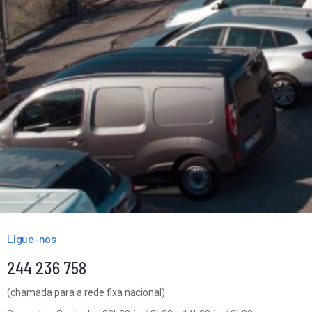
Ligue-nos
244 236 758
(chamada para a rede fixa nacional)