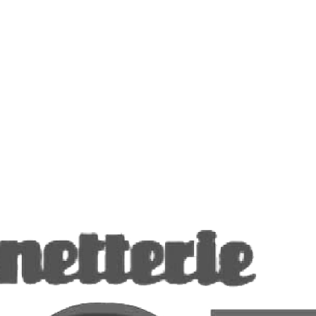
Necessário
Esses cookies
não são
opcionais. Eles
são
necessários
para o
funcionamento
do website.
Estatisticas
Para que
possamos
melhorar a