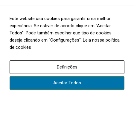
Saiba mais sobre esta empresa!
Este website usa cookies para garantir uma melhor
experiência. Se estiver de acordo clique em "Aceitar
Marcas Representadas
Todos". Pode também escolher que tipo de cookies
deseja clicando em "Configurações".
Leia nossa política
de cookies
Definições
Aceitar Todos