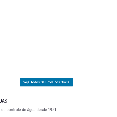
funcionalidade
e a estrutura
do website,
com base em
como o site é
usado.
Experiência
Para que o
nosso website
funcione o
melhor possível
durante a sua
visita. Se você
recusar estes
Veja Todos Os Produtos Socla
cookies,
algumas
funcionalidades
desaparecerão
ADAS
do site.
 de controle de água desde 1951.