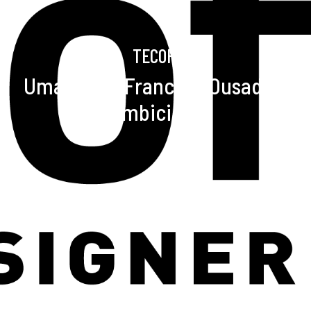
funcionalidade
e a estrutura
do website,
com base em
TECOFI
como o site é
usado.
Uma Marca Francesa Ousada e
Ambiciosa
Experiência
Para que o
nosso website
funcione o
melhor possível
durante a sua
visita. Se você
recusar estes
cookies,
algumas
funcionalidades
desaparecerão
do site.