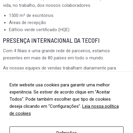
vida, no trabalho, dos nossos colaboradores.
1500 m² de escritórios
Áreas de recepção
Edifício verde certificado (HQE)
PRESENÇA INTERNACIONAL DA TECOFI
Com 4 filiais e uma grande rede de parceiros, estamos
presentes em mais de 80 países em todo o mundo.
As nossas equipes de vendas trabalham diariamente para
garantir a proximidade com os nossos parceiros. Todos os
nossos colaboradores estão atentos às necessidades e
Este website usa cookies para garantir uma melhor
evoluções do mercado, sendo capazes de responder de forma
experiência. Se estiver de acordo clique em "Aceitar
rápida e eficaz aos seus projetos.
Todos". Pode também escolher que tipo de cookies
deseja clicando em "Configurações".
Leia nossa política
Saiba mais sobre esta empresa!
de cookies
Marcas Representadas